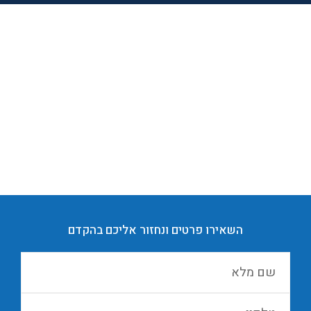
השקעות פיננסיות היא דרך מצוינת לתכנון העתיד
– להגדלת ההון ולהתפתחות פיננסית.
השאירו פרטים ונחזור אליכם בהקדם